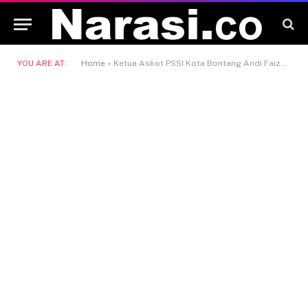
YOU ARE AT:
Home
»
Ketua Askot PSSI Kota Bontang Andi Faizal Sofyan Hasdam