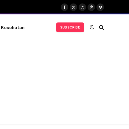
Facebook
X
Instagram
Pinterest
Vimeo
(Twitter)
Kesehatan
SUBSCRIBE