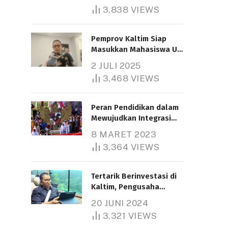
3,838
VIEWS
Pemprov Kaltim Siap
Masukkan Mahasiswa UT
Samarinda dalam Skema
2 JULI 2025
Bantuan Pendidikan
3,468
VIEWS
Gratispol
Peran Pendidikan dalam
Mewujudkan Integrasi
Nasional
8 MARET 2023
3,364
VIEWS
Tertarik Berinvestasi di
Kaltim, Pengusaha
Tiongkok Butuh Lahan
20 JUNI 2024
1.000 Hektare
3,321
VIEWS