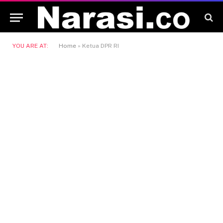
YOU ARE AT:
Home
»
Ketua DPR RI