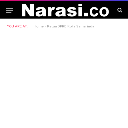
YOU ARE AT:
Home
»
Ketua DPRD Kota Samarinda