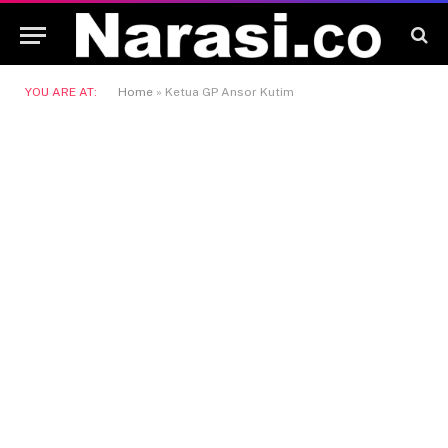
YOU ARE AT:
Home
»
Ketua GP Ansor Kutim