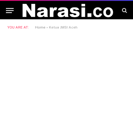
YOU ARE AT:
Home
»
Ketua JMSI Aceh