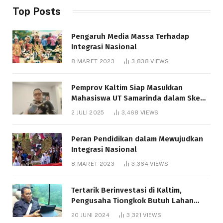
Top Posts
Pengaruh Media Massa Terhadap
Integrasi Nasional
8 MARET 2023
3,838
VIEWS
Pemprov Kaltim Siap Masukkan
Mahasiswa UT Samarinda dalam Skema
Bantuan Pendidikan Gratispol
2 JULI 2025
3,468
VIEWS
Peran Pendidikan dalam Mewujudkan
Integrasi Nasional
8 MARET 2023
3,364
VIEWS
Tertarik Berinvestasi di Kaltim,
Pengusaha Tiongkok Butuh Lahan
1.000 Hektare
20 JUNI 2024
3,321
VIEWS