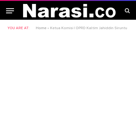
YOU ARE AT:
Home
»
Ketua Komisi I DPRD Kaltim Jahiddin Siruntu