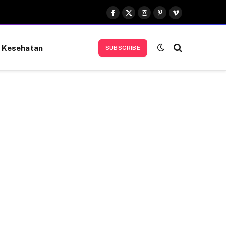
Facebook
X
Instagram
Pinterest
Vimeo
(Twitter)
Kesehatan
SUBSCRIBE