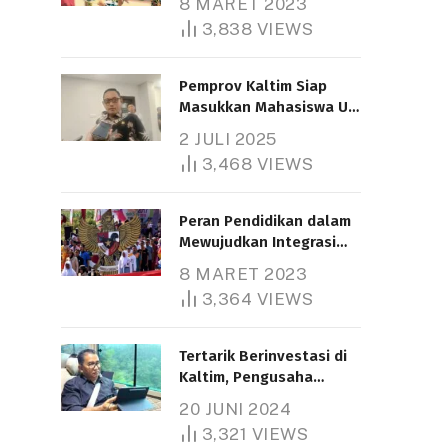
8 MARET 2023
3,838
VIEWS
Pemprov Kaltim Siap
Masukkan Mahasiswa UT
Samarinda dalam Skema
2 JULI 2025
Bantuan Pendidikan
3,468
VIEWS
Gratispol
Peran Pendidikan dalam
Mewujudkan Integrasi
Nasional
8 MARET 2023
3,364
VIEWS
Tertarik Berinvestasi di
Kaltim, Pengusaha
Tiongkok Butuh Lahan
20 JUNI 2024
1.000 Hektare
3,321
VIEWS