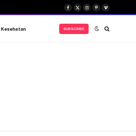
Facebook
X
Instagram
Pinterest
Vimeo
(Twitter)
Kesehatan
SUBSCRIBE