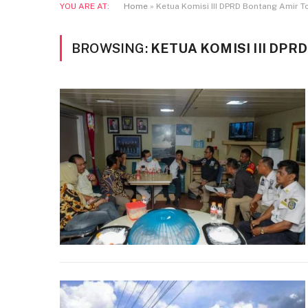
YOU ARE AT:
Home
»
Ketua Komisi III DPRD Bontang Amir T
BROWSING:
KETUA KOMISI III DP