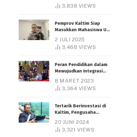
3,838
VIEWS
Pemprov Kaltim Siap
Masukkan Mahasiswa UT
Samarinda dalam Skema
2 JULI 2025
Bantuan Pendidikan
3,468
VIEWS
Gratispol
Peran Pendidikan dalam
Mewujudkan Integrasi
Nasional
8 MARET 2023
3,364
VIEWS
Tertarik Berinvestasi di
Kaltim, Pengusaha
Tiongkok Butuh Lahan
20 JUNI 2024
1.000 Hektare
3,321
VIEWS