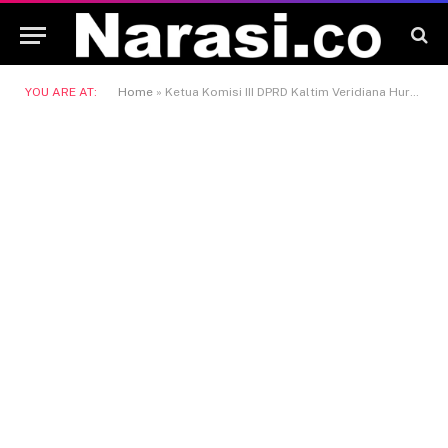
YOU ARE AT:
Home
»
Ketua Komisi III DPRD Kaltim Veridiana Huraq Wang