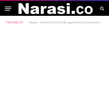
YOU ARE AT:
Home
»
Ketua Komite Olahraga Nasional Indonesia (KONI)