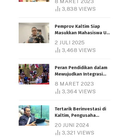
8 MARET 2023
3,838
VIEWS
Pemprov Kaltim Siap
Masukkan Mahasiswa UT
Samarinda dalam Skema
2 JULI 2025
Bantuan Pendidikan
3,468
VIEWS
Gratispol
Peran Pendidikan dalam
Mewujudkan Integrasi
Nasional
8 MARET 2023
3,364
VIEWS
Tertarik Berinvestasi di
Kaltim, Pengusaha
Tiongkok Butuh Lahan
20 JUNI 2024
1.000 Hektare
3,321
VIEWS