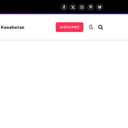
Facebook
X
Instagram
Pinterest
Vimeo
(Twitter)
Kesehatan
SUBSCRIBE