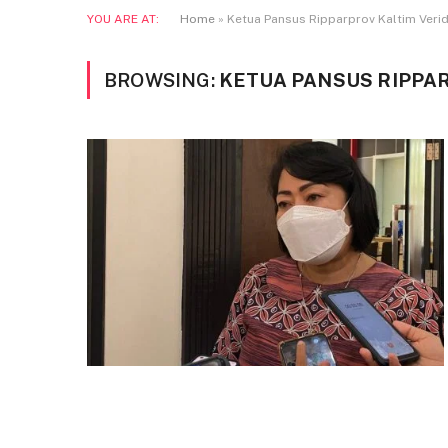
YOU ARE AT:
Home
»
Ketua Pansus Ripparprov Kaltim Veri
BROWSING:
KETUA PANSUS RIPPA