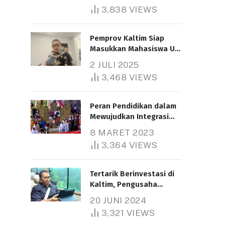
3,838
VIEWS
Pemprov Kaltim Siap
Masukkan Mahasiswa UT
Samarinda dalam Skema
2 JULI 2025
Bantuan Pendidikan
3,468
VIEWS
Gratispol
Peran Pendidikan dalam
Mewujudkan Integrasi
Nasional
8 MARET 2023
3,364
VIEWS
Tertarik Berinvestasi di
Kaltim, Pengusaha
Tiongkok Butuh Lahan
20 JUNI 2024
1.000 Hektare
3,321
VIEWS