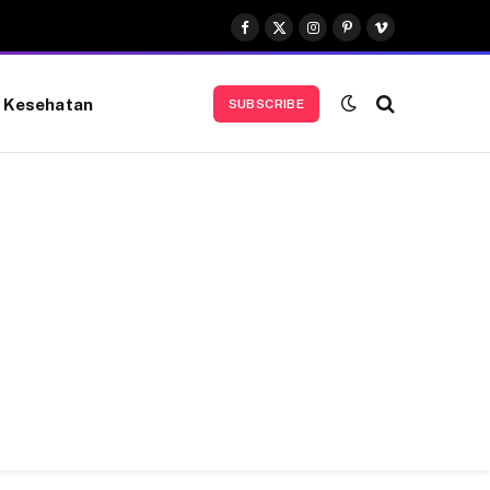
Facebook
X
Instagram
Pinterest
Vimeo
(Twitter)
Kesehatan
SUBSCRIBE