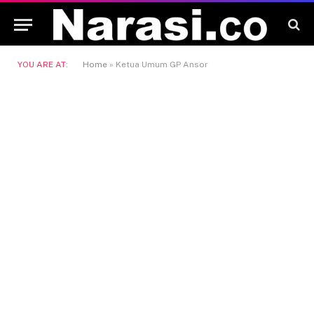
YOU ARE AT:
Home
»
Ketua Umum GP Ansor