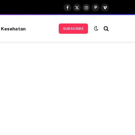
Facebook
X
Instagram
Pinterest
Vimeo
(Twitter)
Kesehatan
SUBSCRIBE