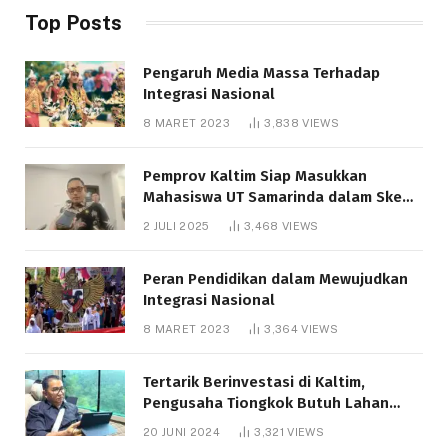
Top Posts
Pengaruh Media Massa Terhadap
Integrasi Nasional
8 MARET 2023
3,838
VIEWS
Pemprov Kaltim Siap Masukkan
Mahasiswa UT Samarinda dalam Skema
Bantuan Pendidikan Gratispol
2 JULI 2025
3,468
VIEWS
Peran Pendidikan dalam Mewujudkan
Integrasi Nasional
8 MARET 2023
3,364
VIEWS
Tertarik Berinvestasi di Kaltim,
Pengusaha Tiongkok Butuh Lahan
1.000 Hektare
20 JUNI 2024
3,321
VIEWS