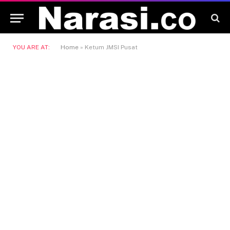
YOU ARE AT:
Home
»
Ketum JMSI Pusat