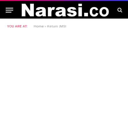
YOU ARE AT:
Home
»
Ketum JMSI