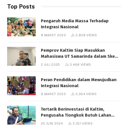
Top Posts
Pengaruh Media Massa Terhadap
Integrasi Nasional
8 MARET 2023
3,838
VIEWS
Pemprov Kaltim Siap Masukkan
Mahasiswa UT Samarinda dalam Skema
Bantuan Pendidikan Gratispol
2 JULI 2025
3,468
VIEWS
Peran Pendidikan dalam Mewujudkan
Integrasi Nasional
8 MARET 2023
3,364
VIEWS
Tertarik Berinvestasi di Kaltim,
Pengusaha Tiongkok Butuh Lahan
1.000 Hektare
20 JUNI 2024
3,321
VIEWS