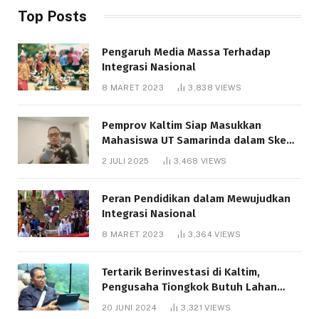
Top Posts
Pengaruh Media Massa Terhadap
Integrasi Nasional
8 MARET 2023
3,838
VIEWS
Pemprov Kaltim Siap Masukkan
Mahasiswa UT Samarinda dalam Skema
Bantuan Pendidikan Gratispol
2 JULI 2025
3,468
VIEWS
Peran Pendidikan dalam Mewujudkan
Integrasi Nasional
8 MARET 2023
3,364
VIEWS
Tertarik Berinvestasi di Kaltim,
Pengusaha Tiongkok Butuh Lahan
1.000 Hektare
20 JUNI 2024
3,321
VIEWS