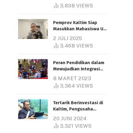
3,838
VIEWS
Pemprov Kaltim Siap
Masukkan Mahasiswa UT
Samarinda dalam Skema
2 JULI 2025
Bantuan Pendidikan
3,468
VIEWS
Gratispol
Peran Pendidikan dalam
Mewujudkan Integrasi
Nasional
8 MARET 2023
3,364
VIEWS
Tertarik Berinvestasi di
Kaltim, Pengusaha
Tiongkok Butuh Lahan
20 JUNI 2024
1.000 Hektare
3,321
VIEWS