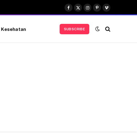
Facebook
X
Instagram
Pinterest
Vimeo
(Twitter)
Kesehatan
SUBSCRIBE