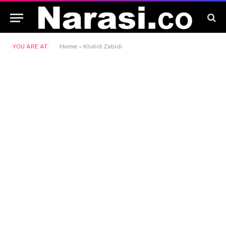
YOU ARE AT:
Home
»
Khalid Zabidi