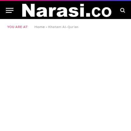
YOU ARE AT:
Home
»
Khatam Al-Qur'an