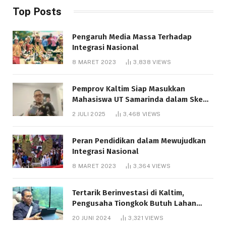
Top Posts
Pengaruh Media Massa Terhadap
Integrasi Nasional
8 MARET 2023
3,838
VIEWS
Pemprov Kaltim Siap Masukkan
Mahasiswa UT Samarinda dalam Skema
Bantuan Pendidikan Gratispol
2 JULI 2025
3,468
VIEWS
Peran Pendidikan dalam Mewujudkan
Integrasi Nasional
8 MARET 2023
3,364
VIEWS
Tertarik Berinvestasi di Kaltim,
Pengusaha Tiongkok Butuh Lahan
1.000 Hektare
20 JUNI 2024
3,321
VIEWS