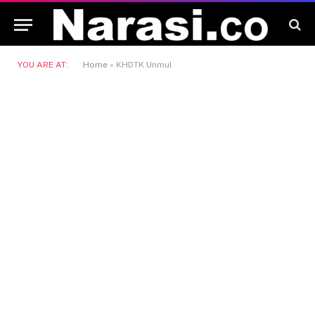
YOU ARE AT:
Home
»
KHDTK Unmul