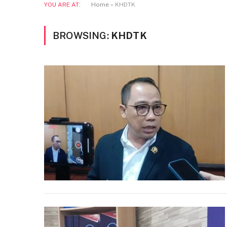
YOU ARE AT:
Home
»
KHDTK
BROWSING:
KHDTK