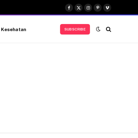
Facebook
X
Instagram
Pinterest
Vimeo
(Twitter)
Kesehatan
SUBSCRIBE