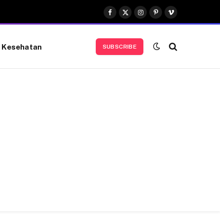
Facebook
X
Instagram
Pinterest
Vimeo
(Twitter)
Kesehatan
SUBSCRIBE