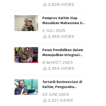
3,838
VIEWS
Pemprov Kaltim Siap
Masukkan Mahasiswa UT
Samarinda dalam Skema
2 JULI 2025
Bantuan Pendidikan
3,468
VIEWS
Gratispol
Peran Pendidikan dalam
Mewujudkan Integrasi
Nasional
8 MARET 2023
3,364
VIEWS
Tertarik Berinvestasi di
Kaltim, Pengusaha
Tiongkok Butuh Lahan
20 JUNI 2024
1.000 Hektare
3,321
VIEWS