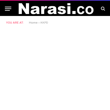
YOU ARE AT:
Home
»
KKPD