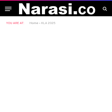
YOU ARE AT:
Home
»
KLA 2025