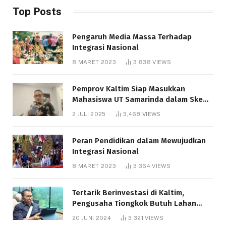
Top Posts
Pengaruh Media Massa Terhadap
Integrasi Nasional
8 MARET 2023
3,838
VIEWS
Pemprov Kaltim Siap Masukkan
Mahasiswa UT Samarinda dalam Skema
Bantuan Pendidikan Gratispol
2 JULI 2025
3,468
VIEWS
Peran Pendidikan dalam Mewujudkan
Integrasi Nasional
8 MARET 2023
3,364
VIEWS
Tertarik Berinvestasi di Kaltim,
Pengusaha Tiongkok Butuh Lahan
1.000 Hektare
20 JUNI 2024
3,321
VIEWS