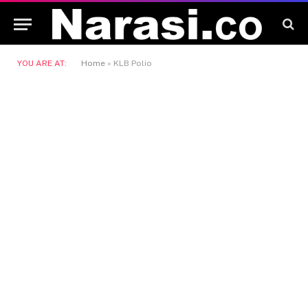
YOU ARE AT:
Home
»
KLB Polio