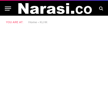
YOU ARE AT:
Home
»
KLHK