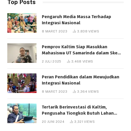
Top Posts
Pengaruh Media Massa Terhadap
Integrasi Nasional
8 MARET 2023
3,838
VIEWS
Pemprov Kaltim Siap Masukkan
Mahasiswa UT Samarinda dalam Skema
Bantuan Pendidikan Gratispol
2 JULI 2025
3,468
VIEWS
Peran Pendidikan dalam Mewujudkan
Integrasi Nasional
8 MARET 2023
3,364
VIEWS
Tertarik Berinvestasi di Kaltim,
Pengusaha Tiongkok Butuh Lahan
1.000 Hektare
20 JUNI 2024
3,321
VIEWS