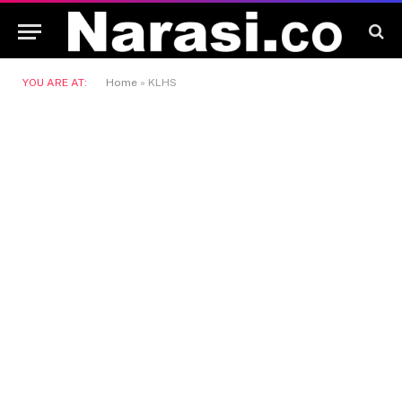
YOU ARE AT:
Home
»
KLHS