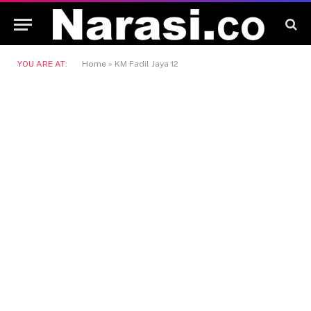
YOU ARE AT:
Home
»
KM Fadil Jaya 12