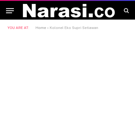
YOU ARE AT:
Home
»
Kolonel Eko Supri Setiawan