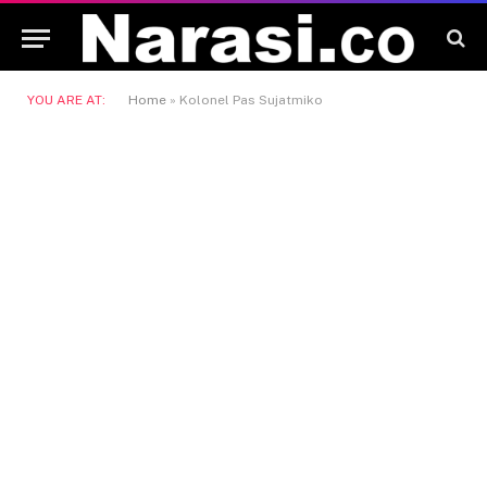
YOU ARE AT:
Home
»
Kolonel Pas Sujatmiko