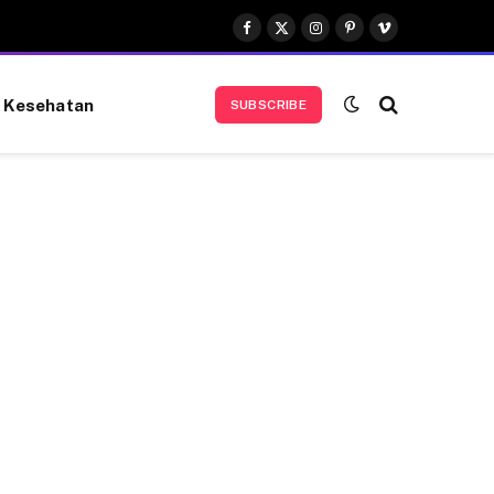
Facebook
X
Instagram
Pinterest
Vimeo
(Twitter)
Kesehatan
SUBSCRIBE