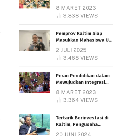
Nasional
8 MARET 2023
3,838
VIEWS
Pemprov Kaltim Siap
Masukkan Mahasiswa UT
Samarinda dalam Skema
2 JULI 2025
Bantuan Pendidikan
3,468
VIEWS
Gratispol
Peran Pendidikan dalam
Mewujudkan Integrasi
Nasional
8 MARET 2023
3,364
VIEWS
Tertarik Berinvestasi di
Kaltim, Pengusaha
Tiongkok Butuh Lahan
20 JUNI 2024
1.000 Hektare