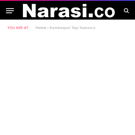
YOU ARE AT:
Home
»
Kombespol Tejo Yuantoro