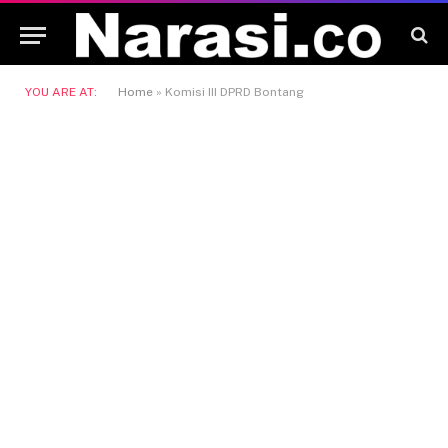
YOU ARE AT:
Home
»
Komisi III DPRD Bontang