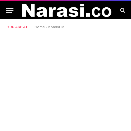
YOU ARE AT:
Home
»
Komisi IV