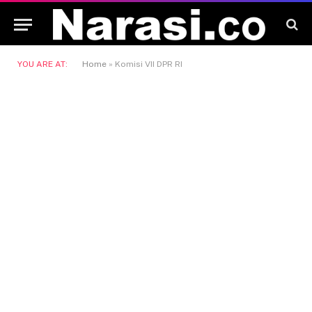
YOU ARE AT:
Home
»
Komisi VII DPR RI