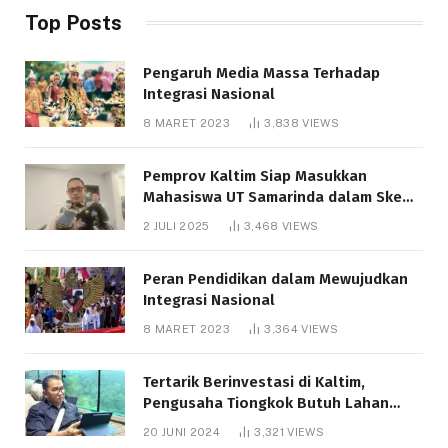
Top Posts
Pengaruh Media Massa Terhadap
Integrasi Nasional
8 MARET 2023
3,838
VIEWS
Pemprov Kaltim Siap Masukkan
Mahasiswa UT Samarinda dalam Skema
Bantuan Pendidikan Gratispol
2 JULI 2025
3,468
VIEWS
Peran Pendidikan dalam Mewujudkan
Integrasi Nasional
8 MARET 2023
3,364
VIEWS
Tertarik Berinvestasi di Kaltim,
Pengusaha Tiongkok Butuh Lahan
1.000 Hektare
20 JUNI 2024
3,321
VIEWS