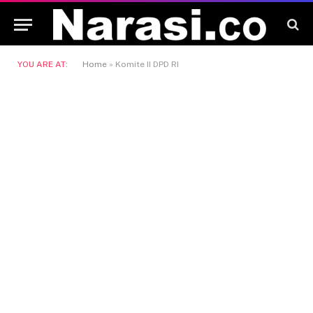
YOU ARE AT:
Home
»
Komite II DPD RI