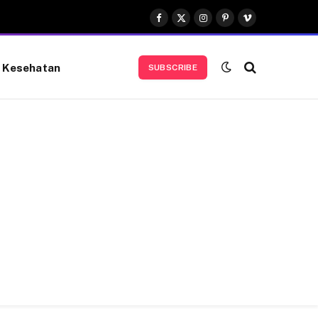
Facebook
X
Instagram
Pinterest
Vimeo
(Twitter)
Kesehatan
SUBSCRIBE