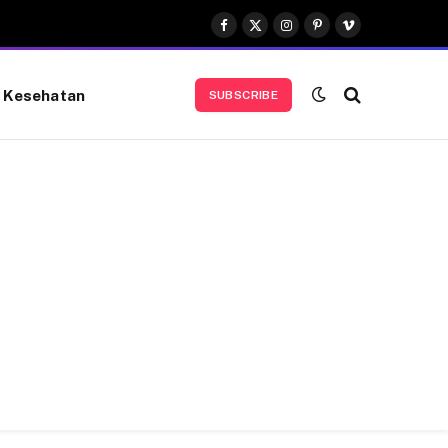
Facebook
X
Instagram
Pinterest
Vimeo
(Twitter)
Kesehatan
SUBSCRIBE