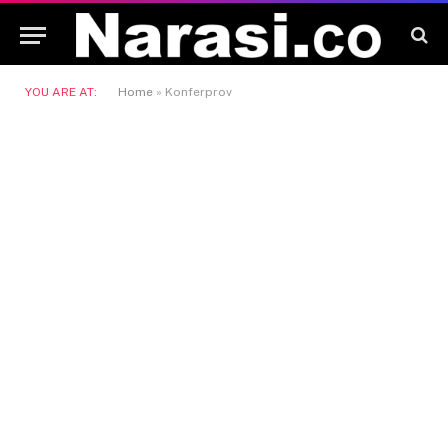
YOU ARE AT:
Home
»
Konferprov