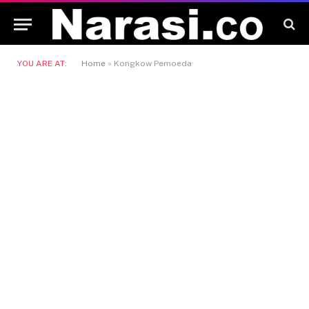
YOU ARE AT:
Home
»
Kongkow Pemoeda