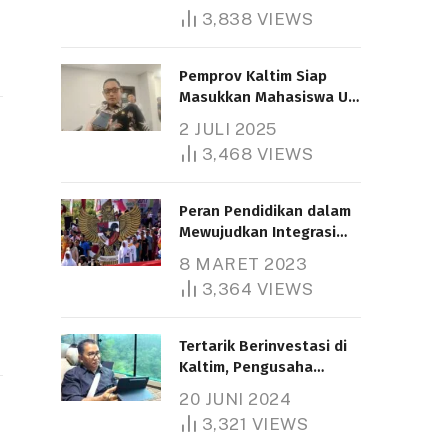
3,838
VIEWS
Pemprov Kaltim Siap
Masukkan Mahasiswa UT
Samarinda dalam Skema
2 JULI 2025
Bantuan Pendidikan
3,468
VIEWS
Gratispol
Peran Pendidikan dalam
Mewujudkan Integrasi
Nasional
8 MARET 2023
3,364
VIEWS
Tertarik Berinvestasi di
Kaltim, Pengusaha
Tiongkok Butuh Lahan
20 JUNI 2024
1.000 Hektare
3,321
VIEWS