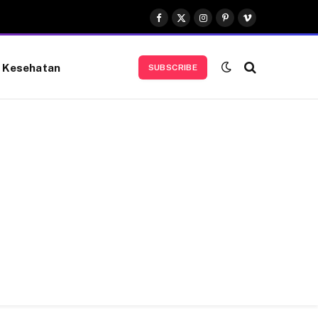
Facebook
X
Instagram
Pinterest
Vimeo
(Twitter)
Kesehatan
SUBSCRIBE