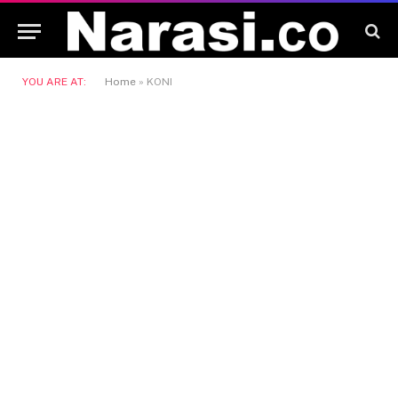
YOU ARE AT:
Home
»
KONI