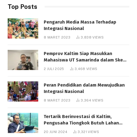
Top Posts
Pengaruh Media Massa Terhadap
Integrasi Nasional
8 MARET 2023
3,838
VIEWS
Pemprov Kaltim Siap Masukkan
Mahasiswa UT Samarinda dalam Skema
Bantuan Pendidikan Gratispol
2 JULI 2025
3,468
VIEWS
Peran Pendidikan dalam Mewujudkan
Integrasi Nasional
8 MARET 2023
3,364
VIEWS
Tertarik Berinvestasi di Kaltim,
Pengusaha Tiongkok Butuh Lahan
1.000 Hektare
20 JUNI 2024
3,321
VIEWS