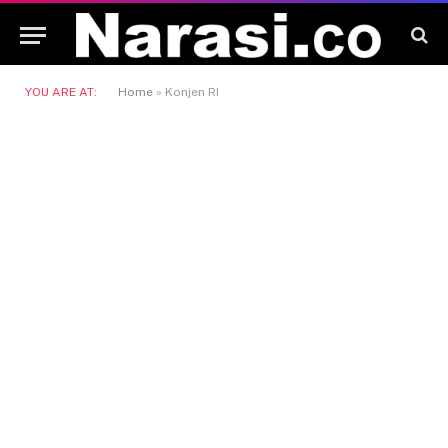
YOU ARE AT:
Home
»
Konjen RI