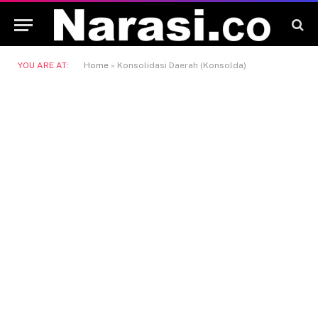
YOU ARE AT:
Home
»
Konsolidasi Daerah (Konsolda)