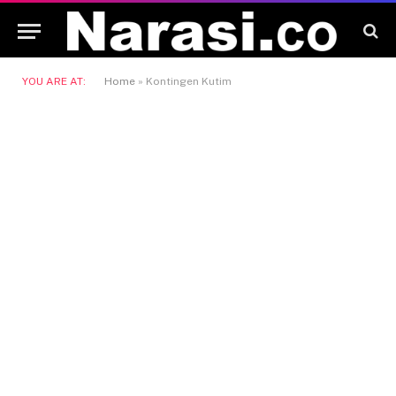
YOU ARE AT:
Home
»
Kontingen Kutim