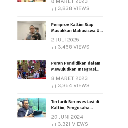
8 MARET 2023
3,838
VIEWS
Pemprov Kaltim Siap
Masukkan Mahasiswa UT
Samarinda dalam Skema
2 JULI 2025
Bantuan Pendidikan
3,468
VIEWS
Gratispol
Peran Pendidikan dalam
Mewujudkan Integrasi
Nasional
8 MARET 2023
3,364
VIEWS
Tertarik Berinvestasi di
Kaltim, Pengusaha
Tiongkok Butuh Lahan
20 JUNI 2024
1.000 Hektare
3,321
VIEWS