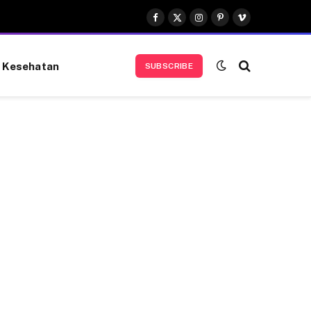
Facebook
X
Instagram
Pinterest
Vimeo
(Twitter)
Kesehatan
SUBSCRIBE