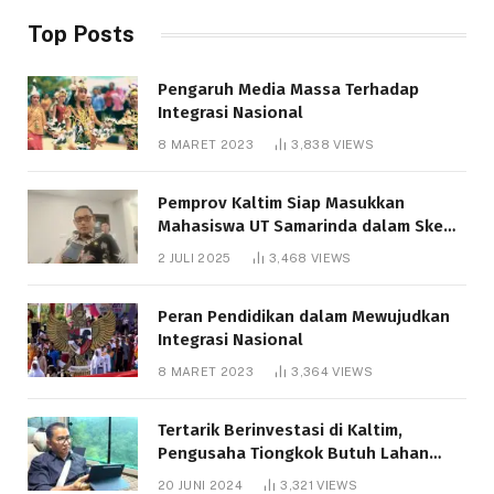
Top Posts
Pengaruh Media Massa Terhadap
Integrasi Nasional
8 MARET 2023
3,838
VIEWS
Pemprov Kaltim Siap Masukkan
Mahasiswa UT Samarinda dalam Skema
Bantuan Pendidikan Gratispol
2 JULI 2025
3,468
VIEWS
Peran Pendidikan dalam Mewujudkan
Integrasi Nasional
8 MARET 2023
3,364
VIEWS
Tertarik Berinvestasi di Kaltim,
Pengusaha Tiongkok Butuh Lahan
1.000 Hektare
20 JUNI 2024
3,321
VIEWS