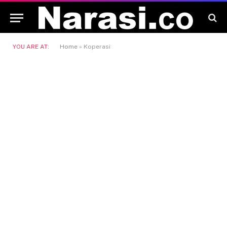
YOU ARE AT:
Home
»
Koperasi