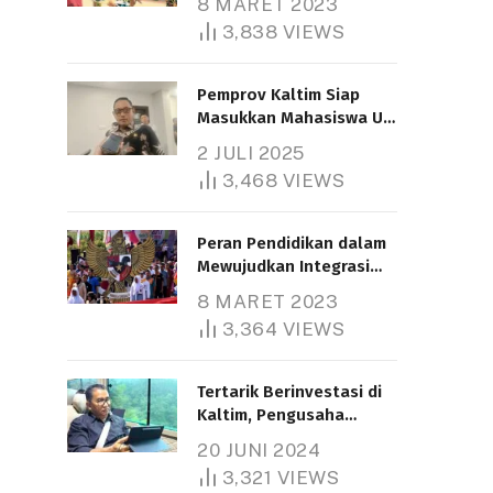
8 MARET 2023
3,838
VIEWS
Pemprov Kaltim Siap
Masukkan Mahasiswa UT
Samarinda dalam Skema
2 JULI 2025
Bantuan Pendidikan
3,468
VIEWS
Gratispol
Peran Pendidikan dalam
Mewujudkan Integrasi
Nasional
8 MARET 2023
3,364
VIEWS
Tertarik Berinvestasi di
Kaltim, Pengusaha
Tiongkok Butuh Lahan
20 JUNI 2024
1.000 Hektare
3,321
VIEWS