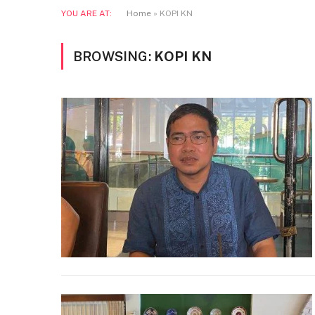
YOU ARE AT:
Home
»
KOPI KN
BROWSING:
KOPI KN