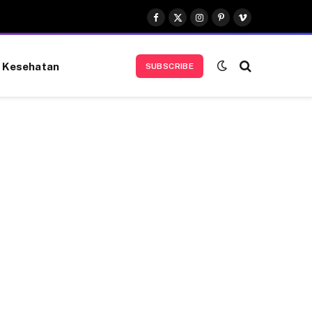
Facebook
X
Instagram
Pinterest
Vimeo
(Twitter)
Kesehatan
SUBSCRIBE